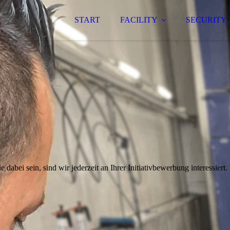
START
FACILITY
SECURITY
e dabei sein, sind wir jederzeit an Ihrer Initiativbewerbung interessiert.