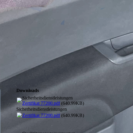
Downloads
Sicherheitsdienstleistungen
Zertifikat 77200.pdf
(640.99KB)
Sicherheitsdienstleistungen
Zertifikat 77200.pdf
(640.99KB)