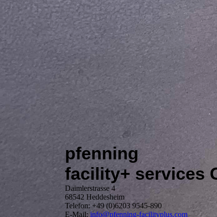
pfenning
facility+ service
Daimlerstrasse 4
68542 Heddesheim
Telefon: +49 (0)6203 9545-890
E-Mail:
info@pfenning-facilityplus.com